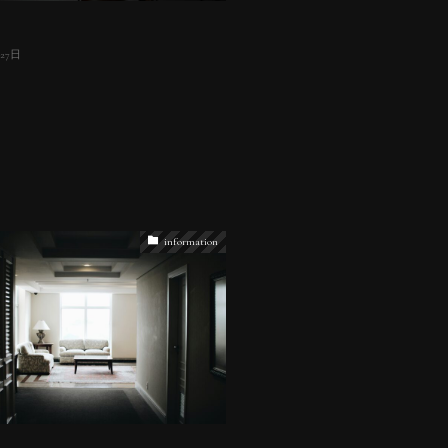
月27日
information