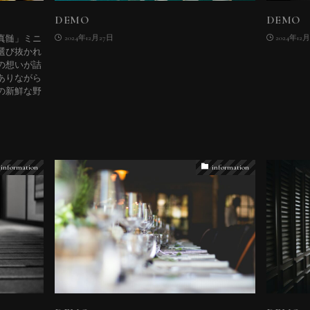
DEMO
DEMO
2024年12月27日
2024年12
真髄」ミニ
選び抜かれ
の想いが詰
ありながら
の新鮮な野
information
information